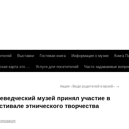
ителей
Выставки
Гостевая книга
Информация о музее
Книга П
ская карта это …
Услуги для посетителей
Часто задаваемые вопро
Акция «Веди родителей в музей»
→
еведческий музей принял участие в
ивале этнического творчества
ovmuseum