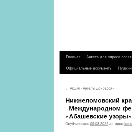
Главная
Анкета для опроса посет
Перейти
Официальные документы
Пушкин
к
содержимому
←
Акция «Ангелы Донбасса»
Нижнеломовский кра
Международном фест
«Абашевские узоры»
Опубликовано
05.08.2025
автором
lom