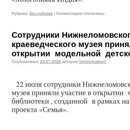
к
Рубрика:
Без рубрики
|
Комментарии
отключены
записи
Нижнеломовский
краеведческий
Сотрудники Нижнеломовско
музей
краеведческого музея приня
посещают
гости
открытии модельной детск
из
разных
Опубликовано
23.07.2026
автором
lomovmuseum
уголков
нашей
страны
22 июля сотрудники Нижнеломовск
музея приняли участие в открытии
библиотеки , созданной в рамках н
проекта «Семья».