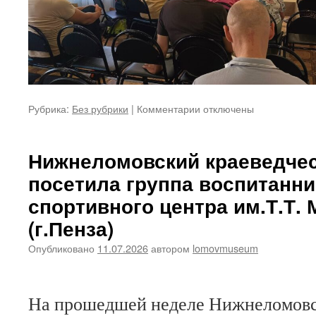
к
Рубрика:
Без рубрики
|
Комментарии
отключены
записи
Нижний
Ломов
Нижнеломовский краеведчес
посетили
посетила группа воспитанни
участники
Пензенского
спортивного центра им.Т.Т.
научного
центра
(г.Пенза)
«Возрождение»
Опубликовано
11.07.2026
автором
lomovmuseum
(г.Пенза)
На прошедшей неделе Нижнеломовс