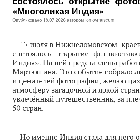
состоялось открытие фото
приняли
«Многоликая Индия»
участие
в
Опубликовано
18.07.2026
автором
lomovmuseum
открытии
модельной
детской
17 июля в Нижнеломовском краев
библиотеки
состоялось открытие фотовыставк
Индия». На ней представлены работ
Мартюшина. Это событие собрало л
и ценителей фотографии, желающих
атмосферу загадочной и яркой стра
увлечённый путешественник, за пле
50 стран.
Но именно Индия стала для него ос