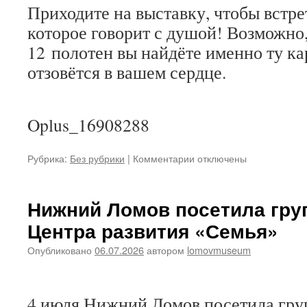
Приходите на выставку, чтобы встре
которое говорит с душой! Возможно,
12 полотен вы найдёте именно ту ка
отзовётся в вашем сердце.
Oplus_16908288
к
Рубрика:
Без рубрики
|
Комментарии
отключены
записи
Открытие
художественной
Нижний Ломов посетила гру
выставки
Центра развития «Семья»
«Отражение
души»
Опубликовано
06.07.2026
автором
lomovmuseum
4 июля Нижний Ломов посетила гру