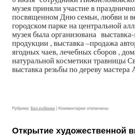
музея приняли участие в праздничн
посвященном Дню семьи, любви и в
городском парке на центральной ал
музея была организована выставка
продукции , выставка –продажа авто
ягодных чаев, лечебных сборов , дом
натуральной косметики травницы С
выставка резьбы по дереву мастера
к
Рубрика:
Без рубрики
|
Комментарии
отключены
записи
Сотрудники
Нижнеломовского
Открытие художественной в
краеведческого