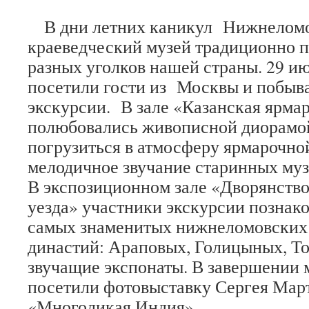
В дни летних каникул Нижнелом
краеведческий музей традиционно п
разных уголков нашей страны. 29 и
посетили гости из Москвы и побыва
экскурсии. В зале «Казанская ярма
полюбовались живописной диорамой
погрузиться в атмосферу ярмарочно
мелодичное звучание старинных му
В экспозиционном зале «Дворянств
уезда» участники экскурсии познак
самых знаменитых нижнеломовских
династий: Араповых, Голицыных, Т
звучащие экспонаты. В завершении 
посетили фотовыставку Сергея Ма
«Многоликая Индия».