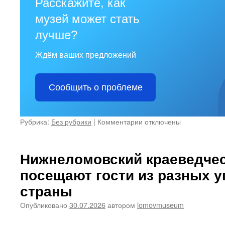
Расскажите, как
музей может стать
лучше?
Ждём ваших предложений
Сообщить о проблеме
к
Рубрика:
Без рубрики
|
Комментарии
отключены
записи
Нижнеломовский краеведчес
посещают гости из разных у
страны
Опубликовано
30.07.2026
автором
lomovmuseum