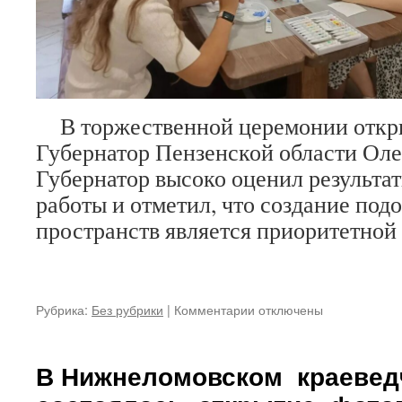
В торжественной церемонии откры
Губернатор Пензенской области Ол
Губернатор высоко оценил результа
работы и отметил, что создание по
пространств является приоритетной 
к
Рубрика:
Без рубрики
|
Комментарии
отключены
записи
Сотрудники
Нижнеломовского
В Нижнеломовском краевед
краеведческого
музея