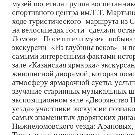
музей посетила группа воспитанник
спортивного центра им.Т.Т. Мартыне
ходе туристического маршрута из С
на велосипедах гости сделали оста
Ломове. Посетители музея побывал
экскурсии «Из глубины веков» и п
самыми интересными фактами истор
зале «Казанская ярмарка» экскурса
живописной диорамой, которая помо
атмосферу ярмарочной суеты, услы
звучание старинных музыкальных ш
экспозиционном зале «Дворянство 
уезда» участники экскурсии познак
самых знаменитых дворянских дина
Нижнеломовского уезда: Араповых,
Толстых; услышали звучащие экспо