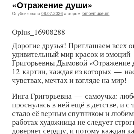
«Отражение души»
музея
приняли
Опубликовано
08.07.2026
автором
lomovmuseum
участие
в
праздничном
Oplus_16908288
мероприятии,
посвященном
Дорогие друзья! Приглашаем всех о
Дню
семьи,
удивительный мир красок и эмоций
любви
Григорьевны Дымовой «Отражение 
и
верности
12 картин, каждая из которых — на
чувствах, мечтах и взгляде на мир!
Инга Григорьевна — самоучка: люб
проснулась в ней ещё в детстве, и с 
стало её верным спутником и любим
работах художница не следует стро
доверяет сердцу, и потому каждая к