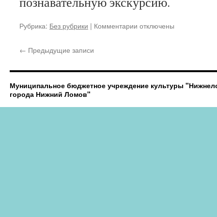
познавательную экскурсию.
к
Рубрика:
Без рубрики
|
Комментарии
отключены
записи
Нижний
←
Предыдущие записи
Ломов
посетила
группа
туристов
Муниципальное бюджетное учреждение культуры "Нижнел
Центра
города Нижний Ломов"
развития
«Семья»