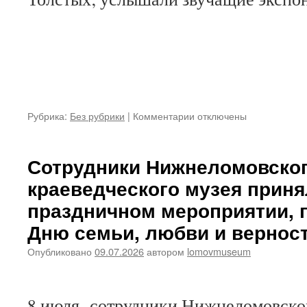
к
Рубрика:
Без рубрики
|
Комментарии
отключены
записи
Нижнеломовский
краеведческий
Сотрудники Нижнеломовско
музей
краеведческого музея приня
посетила
группа
праздничном мероприятии,
воспитанников
туристско-
Дню семьи, любви и вернос
спортивного
Опубликовано
09.07.2026
автором
lomovmuseum
центра
им.Т.Т.
Мартыненко
(г.Пенза)
8 июля сотрудники Нижнеломовског