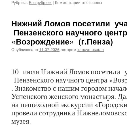
к
Рубрика:
Без рубрики
|
Комментарии
отключены
записи
Нижнеломовский
краеведческий
Нижний Ломов посетили уч
музей
Пензенского научного цент
приглашает
на
«Возрождение» (г.Пенза)
открытие
фотовыставки
Опубликовано
11.07.2026
автором
lomovmuseum
«Многоликая
Индия»
10 июля Нижний Ломов посетили 
Пензенского научного центра «Воз
. Знакомство с нашим городом нача
Успенского женского монастыря. Да
на пешеходной экскурсии «Городски
провели сотрудники Нижнеломовско
музея.