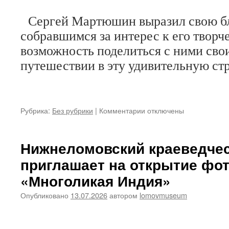
Сергей Мартюшин выразил свою бл
собравшимся за интерес к его творче
возможность поделиться с ними сво
путешествии в эту удивительную стр
к
Рубрика:
Без рубрики
|
Комментарии
отключены
записи
В
Нижнеломовском
Нижнеломовский краеведчес
краеведческом
приглашает на открытие фо
музее
состоялось
«Многоликая Индия»
открытие
фотовыставки
Опубликовано
13.07.2026
автором
lomovmuseum
«Многоликая
Индия»